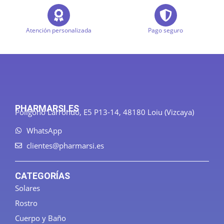
Atención personalizada
Pago seguro
PHARMARSI.ES
Polígono Larrondo, E5 P13-14, 48180 Loiu (Vizcaya)
WhatsApp
clientes@pharmarsi.es
CATEGORÍAS
Solares
Rostro
Cuerpo y Baño