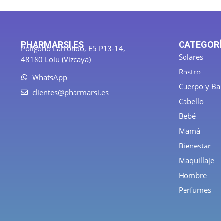
PHARMARSI.ES
CATEGOR
Polígono Larrondo, E5 P13-14,
Solares
48180 Loiu (Vizcaya)
Rostro
WhatsApp
Cuerpo y B
clientes@pharmarsi.es
Cabello
Bebé
Mamá
Bienestar
Maquillaje
Hombre
Perfumes