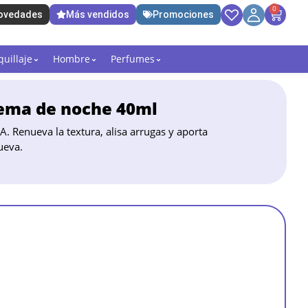
0
ovedades
Más vendidos
Promociones
uillaje
Hombre
Perfumes
rema de noche 40ml
 Renueva la textura, alisa arrugas y aporta
ueva.