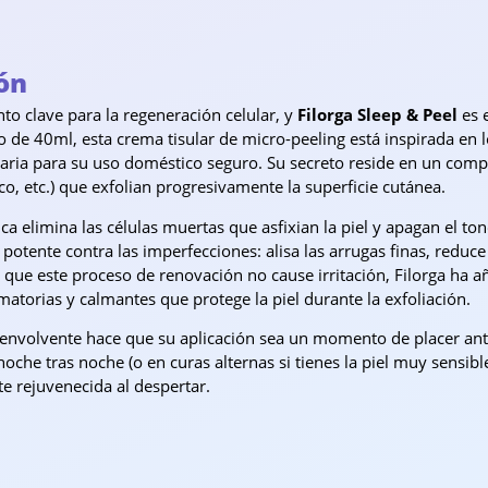
ón
o clave para la regeneración celular, y
Filorga Sleep & Peel
es e
 de 40ml, esta crema tisular de micro-peeling está inspirada en 
aria para su uso doméstico seguro. Su secreto reside en un comple
lico, etc.) que exfolian progresivamente la superficie cutánea.
ica elimina las células muertas que asfixian la piel y apagan el t
otente contra las imperfecciones: alisa las arrugas finas, reduce 
 que este proceso de renovación no cause irritación, Filorga ha a
matorias y calmantes que protege la piel durante la exfoliación.
envolvente hace que su aplicación sea un momento de placer antes 
oche tras noche (o en curas alternas si tienes la piel muy sensib
te rejuvenecida al despertar.