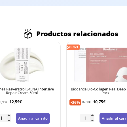
Productos relacionados
Outlet
Outlet
e
Biodance Bio-Collagen Real Deep Mask 4-
Beauty of Jos
Pack
10,75
€
9
-36%
-45%
16,80
€
18,16
€
Añadir al carrito