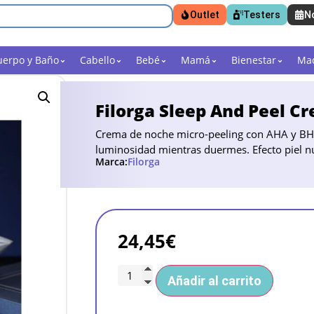
Outlet
Testers
N
uerpo y Baño
Cabello
Bebé
Mamá
Bienestar
Maq
Filorga Sleep And Peel C
Crema de noche micro-peeling con AHA y BHA.
luminosidad mientras duermes. Efecto piel n
Marca:
Filorga
24,45
€
Añadir al carrito