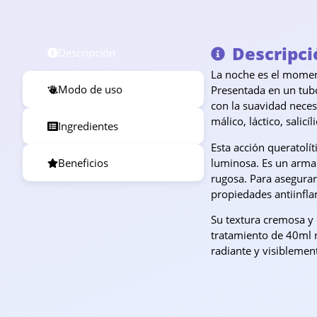
Descripci
Descripción
La noche es el moment
Modo de uso
Presentada en un tubo
con la suavidad neces
málico, láctico, salicí
Ingredientes
Esta acción queratolít
luminosa. Es un arma p
Beneficios
rugosa. Para asegurar
propiedades antiinfla
Su textura cremosa y 
tratamiento de 40ml n
radiante y visiblemen