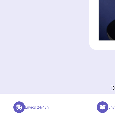
D
Envíos 24/48h
Enví