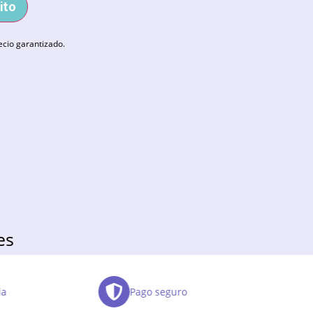
ito
ecio garantizado.
es
da
Pago seguro