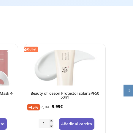
Outlet
eon Protector solar SPF50
Heliocare 360 Water Gel SPF50+50ml
50ml
14,88
€
-35%
22,90
€
,99
€
Añadir al carrito
Añadir al carrito