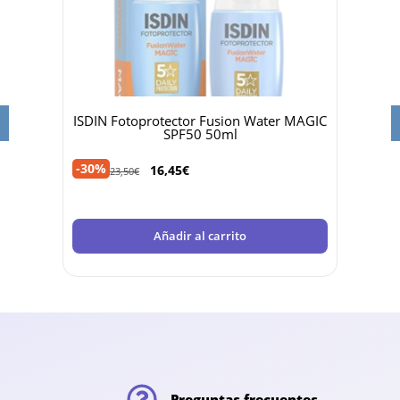
 50ml
ISDIN Fotoprotector Fusion Water MAGIC
Dr 
SPF50 50ml
-30%
-40%
16,45
€
23,50
€
Añadir al carrito
Preguntas frecuentes