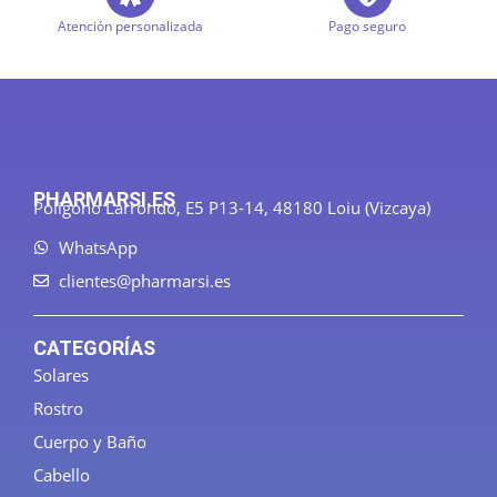
Atención personalizada
Pago seguro
PHARMARSI.ES
Polígono Larrondo, E5 P13-14, 48180 Loiu (Vizcaya)
WhatsApp
clientes@pharmarsi.es
CATEGORÍAS
Solares
Rostro
Cuerpo y Baño
Cabello