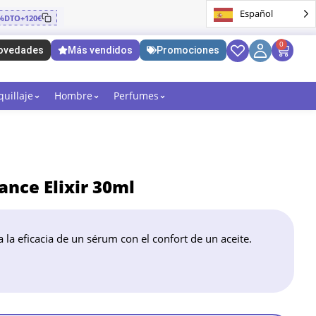
Español
%DTO+120€
0
ovedades
Más vendidos
Promociones
uillaje
Hombre
Perfumes
ance Elixir 30ml
a la eficacia de un sérum con el confort de un aceite.