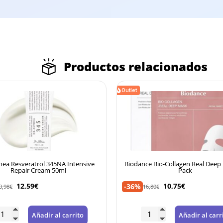
Productos relacionados
Outlet
nce Bio-Collagen Real Deep Mask 4-
Beauty of Joseon Protector so
Pack
50ml
10,75
€
9,99
€
-45%
16,80
€
18,16
€
Añadir al carrito
Añadir al ca