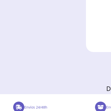
D
Envíos 24/48h
Enví