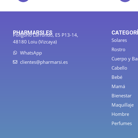
PHARMARSI.ES
CATEGOR
Polígono Larrondo, E5 P13-14,
Solares
48180 Loiu (Vizcaya)
Rostro
WhatsApp
Cuerpo y B
clientes@pharmarsi.es
Cabello
Bebé
Mamá
Bienestar
Maquillaje
Hombre
Perfumes