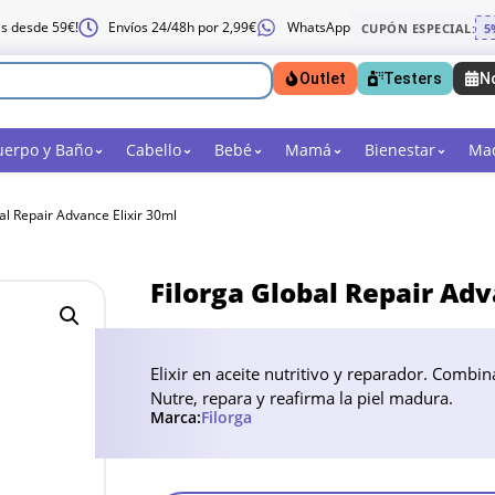
is desde 59€!
Envíos 24/48h por 2,99€
WhatsApp
CUPÓN ESPECIAL:
5
Outlet
Testers
N
uerpo y Baño
Cabello
Bebé
Mamá
Bienestar
Maq
al Repair Advance Elixir 30ml
Filorga Global Repair Adv
Elixir en aceite nutritivo y reparador. Combin
Nutre, repara y reafirma la piel madura.
Marca:
Filorga