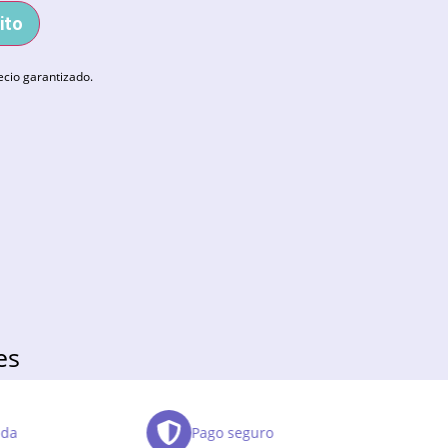
ito
ecio garantizado.
es
da
Pago seguro