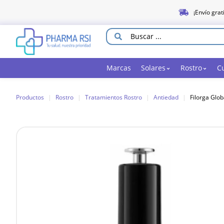
¡Envío grat
Marcas
Solares
Rostro
C
Productos
|
Rostro
|
Tratamientos Rostro
|
Antiedad
|
Filorga Glob