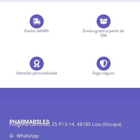
Envíos 24/48h
Envíos gratis a partir de
59€
Atención personalizada
Pago seguro
PHARMARSI.ES
Polígono Larrondo, E5 P13-14, 48180 Loiu (Vizcaya)
WhatsApp