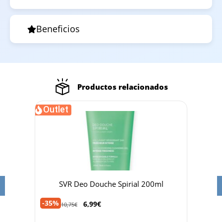
Beneficios
Productos relacionados
Outlet
Oud
SVR Deo Douche Spirial 200ml
-35%
6,99
€
12,95
10,75
€