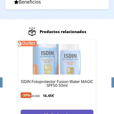
Beneficios
Productos relacionados
Outlet
 50ml
ISDIN Fotoprotector Fusion Water MAGIC
Dr 
SPF50 50ml
-30%
-40%
16,45
€
23,50
€