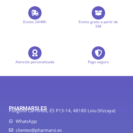
Envíos 24/48h
Envíos gratis a partir de
59€
Atención personalizada
Pago seguro
PHARMARSI.ES
Polígono Larrondo, E5 P13-14, 48180 Loiu (Vizcaya)
WhatsApp
clientes@pharmarsi.es