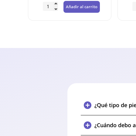
rrito
Añadir al carrito
¿Qué tipo de pi
¿Cuándo debo ap