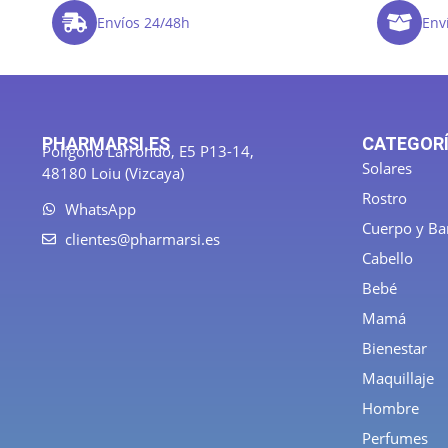
Envíos 24/48h
Enví
PHARMARSI.ES
CATEGOR
Polígono Larrondo, E5 P13-14,
Solares
48180 Loiu (Vizcaya)
Rostro
WhatsApp
Cuerpo y B
clientes@pharmarsi.es
Cabello
Bebé
Mamá
Bienestar
Maquillaje
Hombre
Perfumes