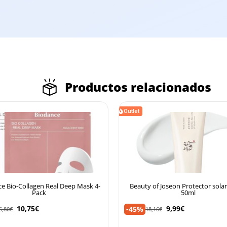
Productos relacionados
Outlet
e Bio-Collagen Real Deep Mask 4-
Beauty of Joseon Protector sola
Pack
50ml
10,75
€
9,99
€
-45%
6,80
€
18,16
€