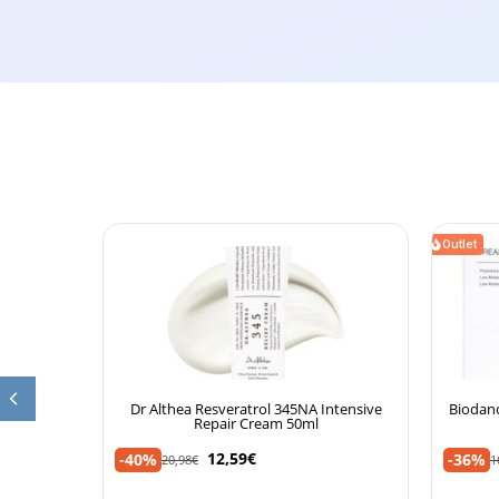
Outlet
ter MAGIC
Dr Althea Resveratrol 345NA Intensive
Biodanc
Repair Cream 50ml
12,59
€
-40%
-36%
20,98
€
1