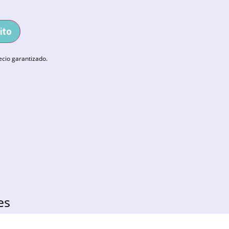
ito
ecio garantizado.
es