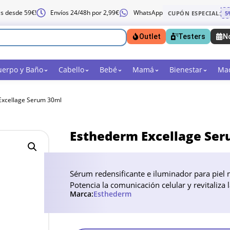
is desde 59€!
Envíos 24/48h por 2,99€
WhatsApp
CUPÓN ESPECIAL:
5
Outlet
Testers
N
uerpo y Baño
Cabello
Bebé
Mamá
Bienestar
Maq
Excellage Serum 30ml
Esthederm Excellage Se
Sérum redensificante e iluminador para piel 
Potencia la comunicación celular y revitaliza
Marca:
Esthederm