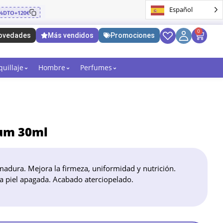
Español
%DTO+120€
0
ovedades
Más vendidos
Promociones
uillaje
Hombre
Perfumes
rum 30ml
madura. Mejora la firmeza, uniformidad y nutrición.
 la piel apagada. Acabado aterciopelado.