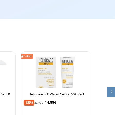
Outlet
r SPF50
Heliocare 360 Water Gel SPF50+50ml
Helioca
14,88
€
-35%
-35%
22,90
€
21,