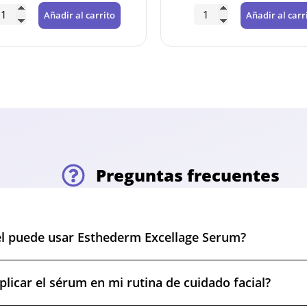
Añadir al carrito
Añadir al carr
5% DTO PARA PEDIDOS
SUPERIORES A 120€
Descuento automático en tu carrito por compras
superiores a 120€. No acumulable con otros cupones.
Preguntas frecuentes
el puede usar Esthederm Excellage Serum?
licar el sérum en mi rutina de cuidado facial?