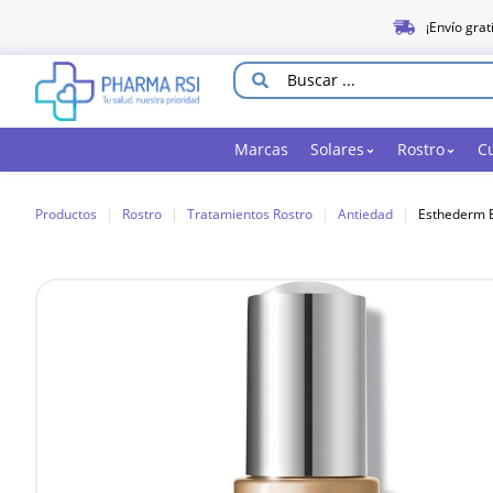
¡Envío grat
Marcas
Solares
Rostro
C
Productos
|
Rostro
|
Tratamientos Rostro
|
Antiedad
|
Esthederm 