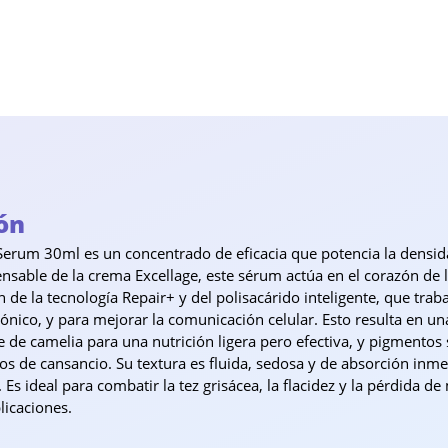
ón
erum 30ml es un concentrado de eficacia que potencia la densida
able de la crema Excellage, este sérum actúa en el corazón de las
 de la tecnología Repair+ y del polisacárido inteligente, que trab
urónico, y para mejorar la comunicación celular. Esto resulta en u
e de camelia para una nutrición ligera pero efectiva, y pigmentos 
os de cansancio. Su textura es fluida, sedosa y de absorción inmed
 Es ideal para combatir la tez grisácea, la flacidez y la pérdida d
licaciones.