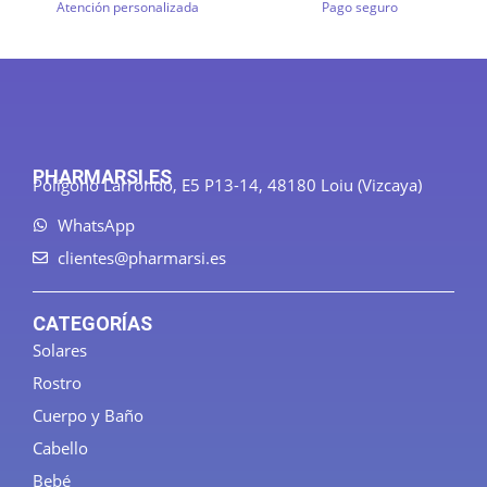
Atención personalizada
Pago seguro
PHARMARSI.ES
Polígono Larrondo, E5 P13-14, 48180 Loiu (Vizcaya)
WhatsApp
clientes@pharmarsi.es
CATEGORÍAS
Solares
Rostro
Cuerpo y Baño
Cabello
Bebé