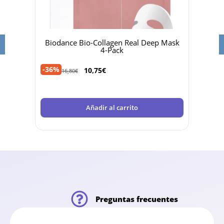
sive
Biodance Bio-Collagen Real Deep Mask
Heli
4-Pack
-35%
-36%
10,75
€
16,80
€
Añadir al carrito
Preguntas frecuentes