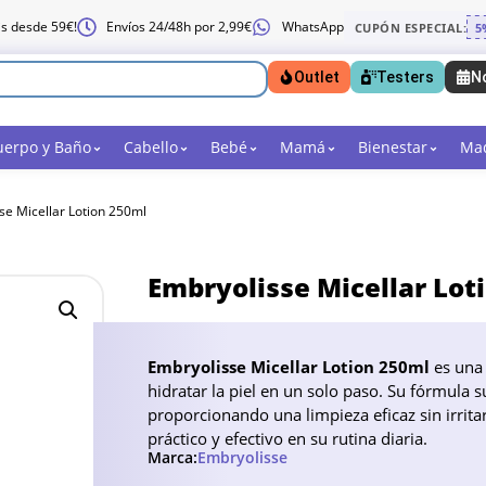
is desde 59€!
Envíos 24/48h por 2,99€
WhatsApp
CUPÓN ESPECIAL:
5
Outlet
Testers
N
uerpo y Baño
Cabello
Bebé
Mamá
Bienestar
Maq
se Micellar Lotion 250ml
Embryolisse Micellar Lot
Embryolisse Micellar Lotion 250ml
es una 
hidratar la piel en un solo paso. Su fórmula 
proporcionando una limpieza eficaz sin irrita
práctico y efectivo en su rutina diaria.
Marca:
Embryolisse