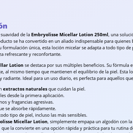
ón
y suavidad de la
Embryolisse Micellar Lotion 250ml
, una soluci
oducto se ha convertido en un aliado indispensable para quienes
su formulación única, esta loción micelar se adapta a todo tipo d
za refrescante y reconfortante.
llar Lotion
se destaca por sus múltiples beneficios. Su fórmula 
e, al mismo tiempo que mantienen el equilibrio de la piel. Esta l
y radiante. Ideal para un uso diario, es perfecta para aquellos qu
on
extractos naturales
que cuidan la piel.
les desde la primera aplicación.
nos y fragancias agresivas.
que se absorbe rápidamente.
do tipo de piel, incluso las más sensibles.
lisse Micellar Lotion
, simplemente empapa un algodón con la l
 que la convierte en una opción rápida y práctica para tu rutina de