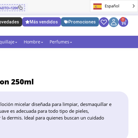
Español
%DTO+120€
0
ovedades
Más vendidos
Promociones
uillaje
Hombre
Perfumes
ion 250ml
loción micelar diseñada para limpiar, desmaquillar e
suave es adecuada para todo tipo de pieles,
r la dermis. Ideal para quienes buscan un cuidado