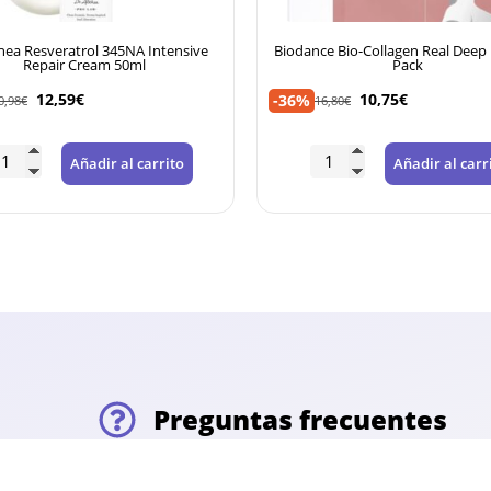
e Bio-Collagen Real Deep Mask 4-
Beauty of Joseon Protector sola
Pack
50ml
10,75
€
9,99
€
-45%
6,80
€
18,16
€
Añadir al carrito
Añadir al carr
Preguntas frecuentes