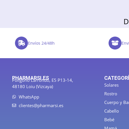
D
Envíos 24/48h
Enví
PHARMARSI.ES
CATEGOR
Polígono Larrondo, E5 P13-14,
Solares
48180 Loiu (Vizcaya)
Rostro
WhatsApp
Cuerpo y B
clientes@pharmarsi.es
Cabello
Bebé
Mamá