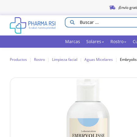
¡Envío grat
Marcas
Solares
Rostro
C
Productos
|
Rostro
|
Limpieza facial
|
Aguas Micelares
|
Embryolis