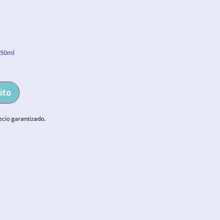
250ml
ito
ecio garantizado.