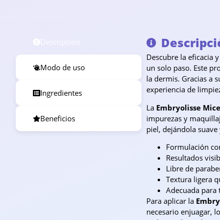
Descripci
Descripción
Descubre la eficacia 
Modo de uso
un solo paso. Este pr
la dermis. Gracias a 
experiencia de limpie
Ingredientes
La
Embryolisse Mice
impurezas y maquillaj
Beneficios
piel, dejándola suave 
Formulación c
Resultados visib
Libre de parabe
Textura ligera 
Adecuada para to
Para aplicar la
Embryo
necesario enjuagar, lo