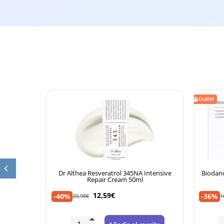
Outlet
Dr Althea Resveratrol 345NA Intensive
Biodance Bio-Coll
Repair Cream 50ml
12,59
€
10,7
-40%
-36%
20,98
€
16,80
€