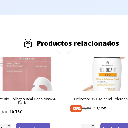
Productos relacionados
agen Real Deep Mask 4-
Heliocare 360º Mineral Tolerance 50ml
Pack
13,95
€
-35%
21,46
€
5
€