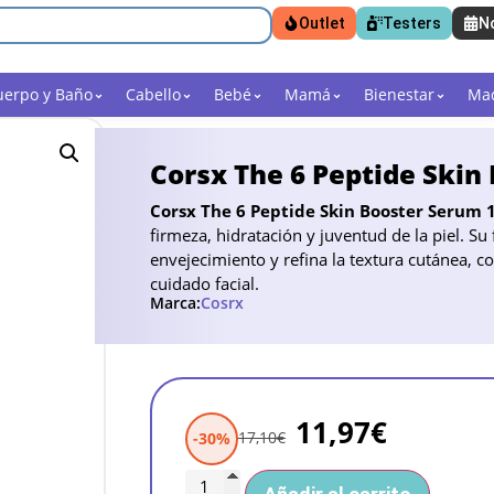
Outlet
Testers
N
uerpo y Baño
Cabello
Bebé
Mamá
Bienestar
Maq
Corsx The 6 Peptide Skin
Corsx The 6 Peptide Skin Booster Serum 
firmeza, hidratación y juventud de la piel. S
envejecimiento y refina la textura cutánea, co
cuidado facial.
Marca:
Cosrx
11,97
€
17,10
€
-30%