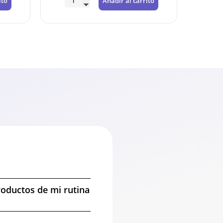
Añadir al carrito
Añ
roductos de mi rutina