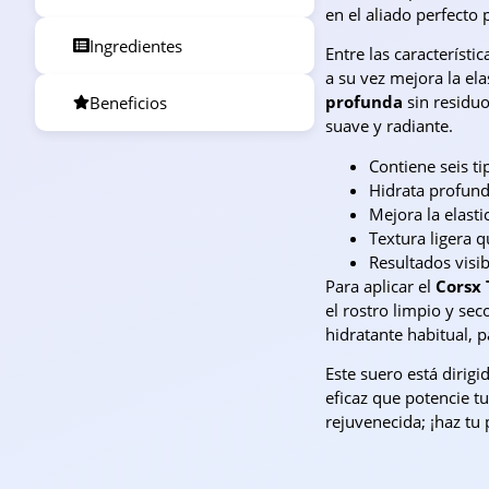
en el aliado perfecto 
Ingredientes
Entre las característ
a su vez mejora la el
profunda
sin residu
Beneficios
suave y radiante.
Contiene seis ti
Hidrata profund
Mejora la elasti
Textura ligera q
Resultados visi
Para aplicar el
Corsx 
el rostro limpio y se
hidratante habitual, 
Este suero está dirig
eficaz que potencie tu
rejuvenecida; ¡haz tu