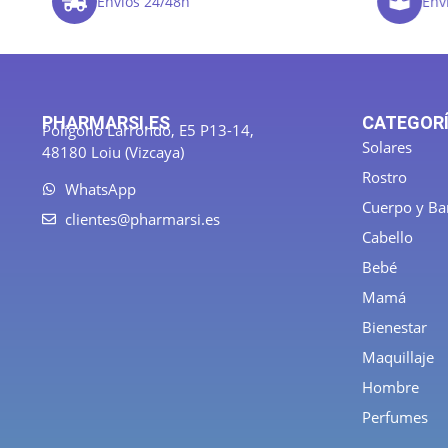
Envíos 24/48h
Enví
PHARMARSI.ES
CATEGOR
Polígono Larrondo, E5 P13-14,
Solares
48180 Loiu (Vizcaya)
Rostro
WhatsApp
Cuerpo y B
clientes@pharmarsi.es
Cabello
Bebé
Mamá
Bienestar
Maquillaje
Hombre
Perfumes