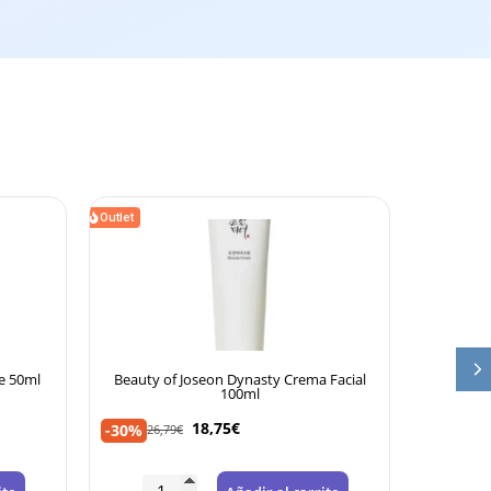
Outlet
Outlet
Beauty of Joseon Dynasty Crema Facial
Beauty of Joseon
100ml
DUPLO
18,75
€
21,90
-30%
-40%
26,79
€
36,50
€