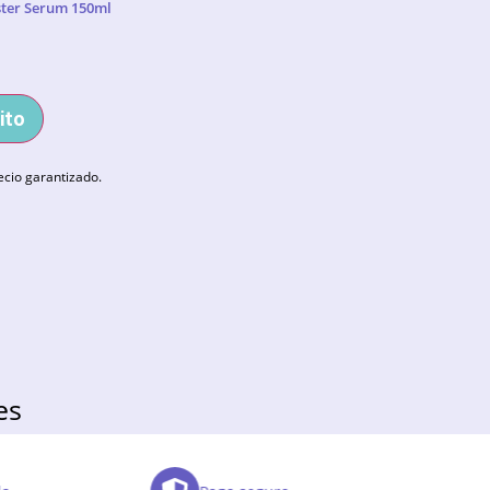
ster Serum 150ml
ito
ecio garantizado.
es