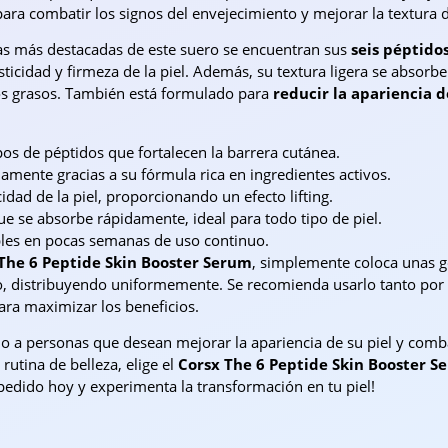
para combatir los signos del envejecimiento y mejorar la textura de
icas más destacadas de este suero se encuentran sus
seis péptido
asticidad y firmeza de la piel. Además, su textura ligera se abso
os grasos. También está formulado para
reducir la apariencia d
pos de péptidos que fortalecen la barrera cutánea.
amente gracias a su fórmula rica en ingredientes activos.
cidad de la piel, proporcionando un efecto lifting.
ue se absorbe rápidamente, ideal para todo tipo de piel.
bles en pocas semanas de uso continuo.
The 6 Peptide Skin Booster Serum
, simplemente coloca unas 
co, distribuyendo uniformemente. Se recomienda usarlo tanto po
para maximizar los beneficios.
ido a personas que desean mejorar la apariencia de su piel y comb
 rutina de belleza, elige el
Corsx The 6 Peptide Skin Booster S
 pedido hoy y experimenta la transformación en tu piel!