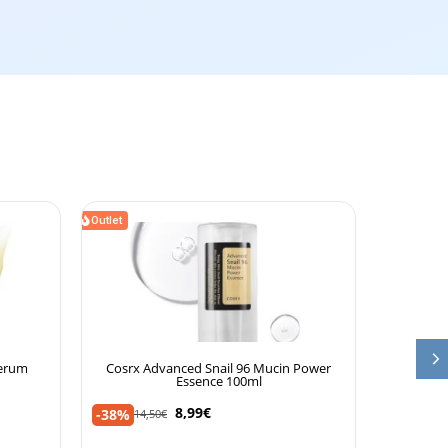
Outlet
Serum
Cosrx Advanced Snail 96 Mucin Power
Neoret
Essence 100ml
19,95
€
8,99
€
-38%
14,50
€