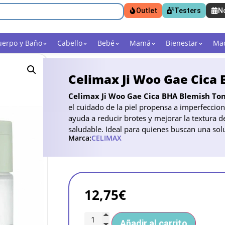
Outlet
Testers
N
uerpo y Baño
Cabello
Bebé
Mamá
Bienestar
Maq
Celimax Ji Woo Gae Cica
Celimax Ji Woo Gae Cica BHA Blemish To
el cuidado de la piel propensa a imperfeccion
ayuda a reducir brotes y mejorar la textura d
saludable. Ideal para quienes buscan una soluc
Marca:
CELIMAX
12,75
€
Añadir al carrito