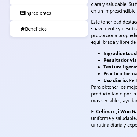
clara y saludable. Su 
en un imprescindible d
Ingredientes
Este toner pad destac
suavemente y desobstr
Beneficios
proporciona propiedad
equilibrada y libre de
Ingredientes 
Resultados vis
Textura ligera
Práctico forma
Uso diario:
Perf
Para obtener los mejor
producto tanto por la
más sensibles, ayudan
El
Celimax Ji Woo G
uniforme y saludable.
tu rutina diaria y exp