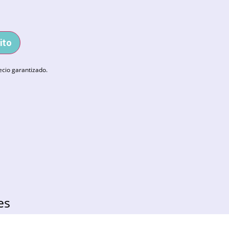
ito
ecio garantizado.
es