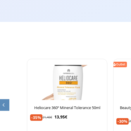
Outlet
ntensive
Heliocare 360º Mineral Tolerance 50ml
Beauty
13,95
€
-35%
21,46
€
-30%
2