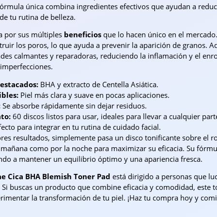
fórmula única combina ingredientes efectivos que ayudan a reducir
e tu rutina de belleza.
a por sus múltiples
beneficios
que lo hacen único en el mercado
uir los poros, lo que ayuda a prevenir la aparición de granos. 
es calmantes y reparadoras, reduciendo la inflamación y el enro
 imperfecciones.
destacados:
BHA y extracto de Centella Asiática.
ibles:
Piel más clara y suave en pocas aplicaciones.
:
Se absorbe rápidamente sin dejar residuos.
to:
60 discos listos para usar, ideales para llevar a cualquier part
ecto para integrar en tu rutina de cuidado facial.
es resultados, simplemente pasa un disco tonificante sobre el rost
 mañana como por la noche para maximizar su eficacia. Su fórmula
do a mantener un equilibrio óptimo y una apariencia fresca.
ae Cica BHA Blemish Toner Pad
está dirigido a personas que l
 Si buscas un producto que combine eficacia y comodidad, este ton
erimentar la transformación de tu piel. ¡Haz tu compra hoy y comi