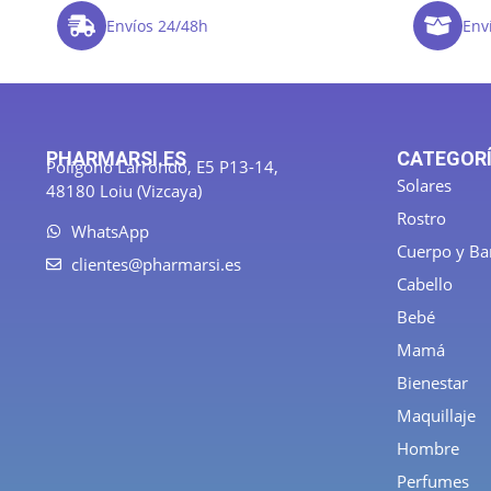
Envíos 24/48h
Enví
PHARMARSI.ES
CATEGOR
Polígono Larrondo, E5 P13-14,
Solares
48180 Loiu (Vizcaya)
Rostro
WhatsApp
Cuerpo y B
clientes@pharmarsi.es
Cabello
Bebé
Mamá
Bienestar
Maquillaje
Hombre
Perfumes