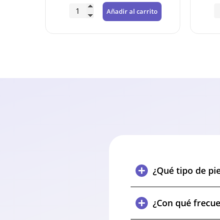
rrito
Añadir al carrito
¿Qué tipo de pi
¿Con qué frecue