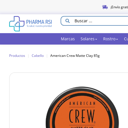
¡Envío grat
Marcas
Solares
Rostro
C
Productos
|
Cabello
|
American Crew Matte Clay 85g