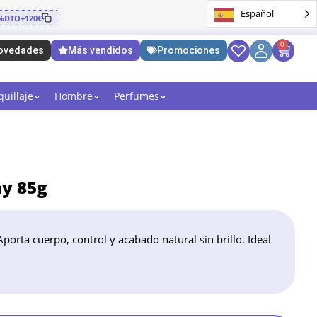
Español
%DTO+120€
0
ovedades
Más vendidos
Promociones
uillaje
Hombre
Perfumes
y 85g
Aporta cuerpo, control y acabado natural sin brillo. Ideal