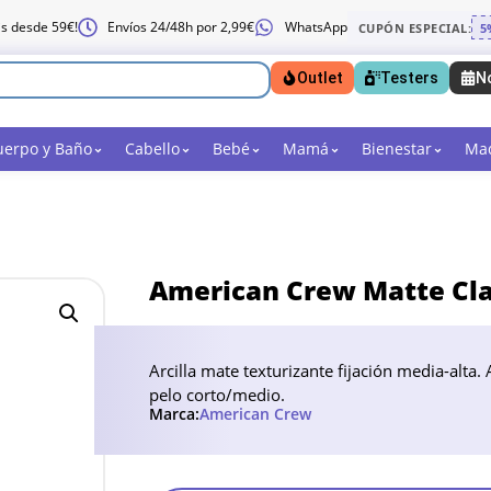
is desde 59€!
Envíos 24/48h por 2,99€
WhatsApp
CUPÓN ESPECIAL:
5
Outlet
Testers
N
uerpo y Baño
Cabello
Bebé
Mamá
Bienestar
Maq
American Crew Matte Cla
Arcilla mate texturizante fijación media-alta. 
pelo corto/medio.
Marca:
American Crew