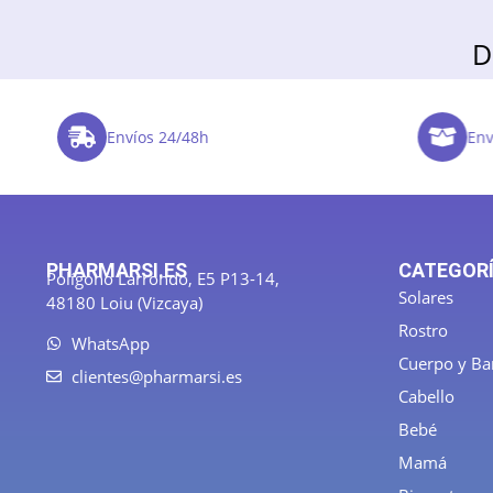
D
Envíos 24/48h
Enví
PHARMARSI.ES
CATEGOR
Polígono Larrondo, E5 P13-14,
Solares
48180 Loiu (Vizcaya)
Rostro
WhatsApp
Cuerpo y B
clientes@pharmarsi.es
Cabello
Bebé
Mamá