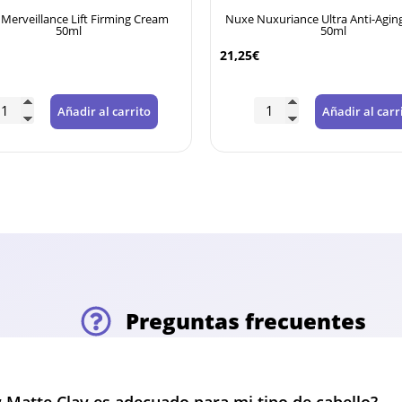
Merveillance Lift Firming Cream
Nuxe Nuxuriance Ultra Anti-Agin
50ml
50ml
5% DTO PARA PEDIDOS
21,25
€
SUPERIORES A 120€
Descuento automático en tu carrito por compras
Añadir al carrito
Añadir al carr
superiores a 120€. No acumulable con otros cupones.
Preguntas frecuentes