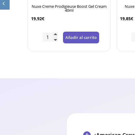
e Reverse
Nuxe Creme Prodigieuse Boost Gel Cream
Nuxe 
40ml
19,92
€
19,85
€
rrito
Añadir al carrito