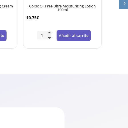
g Cream
Corsx Oil Free Ultra Moisturizing Lotion
Toppik Ha
100ml
10,75
€
25,95
€
ito
Añadir al carrito