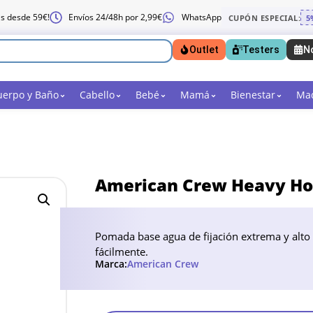
is desde 59€!
Envíos 24/48h por 2,99€
WhatsApp
CUPÓN ESPECIAL:
5
Outlet
Testers
N
uerpo y Baño
Cabello
Bebé
Mamá
Bienestar
Maq
American Crew Heavy Ho
Pomada base agua de fijación extrema y alto br
fácilmente.
Marca:
American Crew