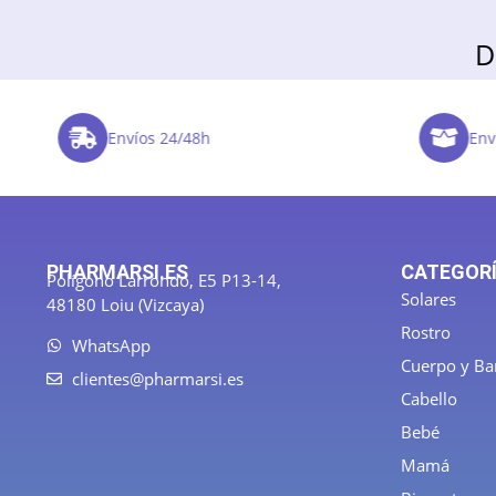
D
Envíos 24/48h
Enví
PHARMARSI.ES
CATEGOR
Polígono Larrondo, E5 P13-14,
Solares
48180 Loiu (Vizcaya)
Rostro
WhatsApp
Cuerpo y B
clientes@pharmarsi.es
Cabello
Bebé
Mamá