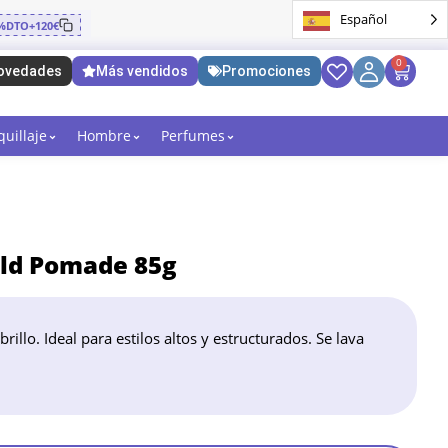
Español
%DTO+120€
0
ovedades
Más vendidos
Promociones
uillaje
Hombre
Perfumes
ld Pomade 85g
illo. Ideal para estilos altos y estructurados. Se lava