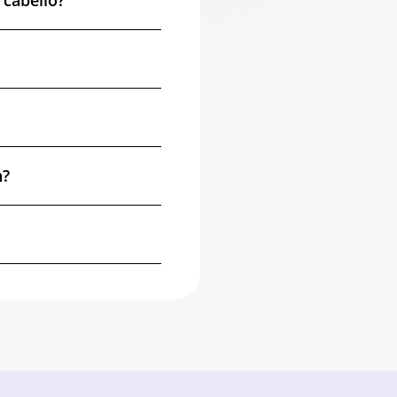
cabello?
n?