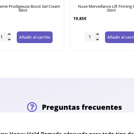
 Merveillance Lift Firming Cream
Nuxe Nuxuriance Ultra Anti-Agi
50ml
50ml
21,25
€
Añadir al carrito
Añadir al car
Preguntas frecuentes