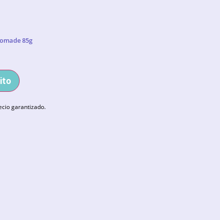
Pomade 85g
ito
ecio garantizado.