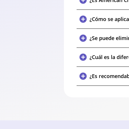
¿Es American C
¿Cómo se aplic
¿Se puede elimi
¿Cuál es la dife
¿Es recomendabl