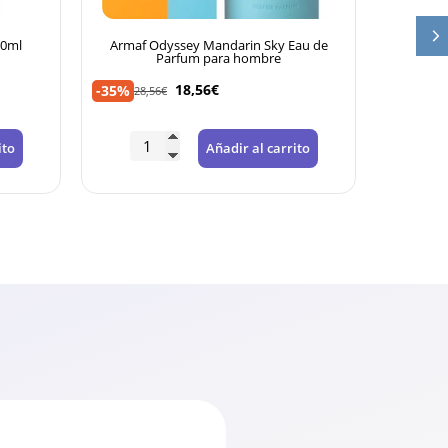
00ml
Armaf Odyssey Mandarin Sky Eau de
Lattafa
Parfum para hombre
18,56
€
-35%
-35%
28,56
€
26,
ito
Añadir al carrito