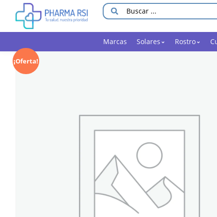
Marcas
Solares
Rostro
C
¡Oferta!