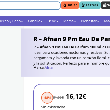
Outlet
Testers
N
uerpo y Baño
Cabello
Bebé
Mamá
Bienestar
Maq
R – Afnan 9 Pm Eau De P
R – Afnan 9 PM Eau De Parfum 100ml
es un
ideal para ocasiones nocturnas y festivas. S
bergamota y lavanda con un corazón floral, cr
y la sofisticación. Perfecto para el hombre q
Marca:
Afnan
16,12
€
31,00
€
-48%
Sin existencias