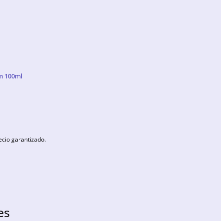
m 100ml
ecio garantizado.
es