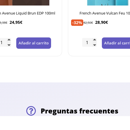
h Avenue Liquid Brun EDP 100ml
French Avenue Vulcan Feu 1
24,95
€
28,90
€
-32%
8,38
€
42,50
€
Añadir al carrito
Añadir al carr
Preguntas frecuentes