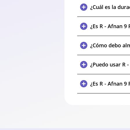
¿Cuál es la dur
¿Es R - Afnan 9
¿Cómo debo alm
¿Puedo usar R -
¿Es R - Afnan 9