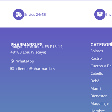
Envíos 24/48h
Enví
PHARMARSI.ES
CATEGOR
Polígono Larrondo, E5 P13-14,
Solares
48180 Loiu (Vizcaya)
Rostro
WhatsApp
Cuerpo y B
clientes@pharmarsi.es
Cabello
Bebé
Mamá
Bienestar
Maquillaje
Hombre