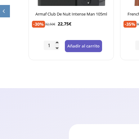
100ml Eau
Armaf Club De Nuit Intense Man 105ml
Frenc
22,75
€
-30%
-35%
32,50
€
3
rrito
Añadir al carrito